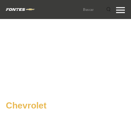
Inicio
/ Eléctricos
Buscar
por:
Elegí tu próximo
Chevrolet