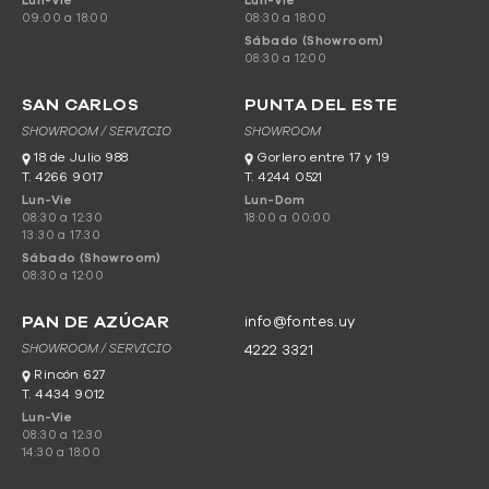
Lun-Vie
Lun-Vie
09:00 a 18:00
08:30 a 18:00
Sábado (Showroom)
08:30 a 12:00
SAN CARLOS
PUNTA DEL ESTE
SHOWROOM / SERVICIO
SHOWROOM
18 de Julio 988
Gorlero entre 17 y 19
T. 4266 9017
T. 4244 0521
Lun-Vie
Lun-Dom
08:30 a 12:30
18:00 a 00:00
13:30 a 17:30
Sábado (Showroom)
08:30 a 12:00
PAN DE AZÚCAR
info@fontes.uy
SHOWROOM / SERVICIO
4222 3321
Rincón 627
T. 4434 9012
Lun-Vie
08:30 a 12:30
14:30 a 18:00